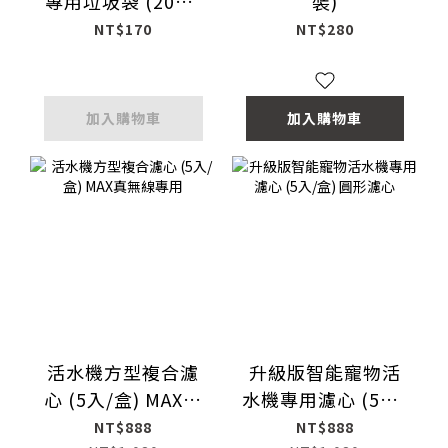
專用垃圾袋 (20入/
裝)
捲)
NT$170
NT$280
加入購物車
加入購物車
活水機方型複合濾
升級版智能寵物活
心 (5入/盒) MAX真
水機專用濾心 (5入/
無線專用
盒) 圓形濾心
NT$888
NT$888