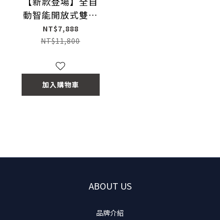
【新款登場】全自
動智能開放式雙翼
水晶貓砂機
NT$7,888
NT$11,800
加入購物車
ABOUT US
品牌介紹