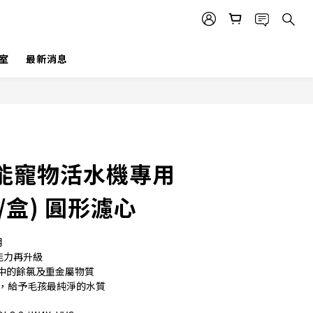
室
最新消息
能寵物活水機專用
入/盒) 圓形濾心
用
能力再升級
中的餘氯及重金屬物質
天，給予毛孩最純淨的水質