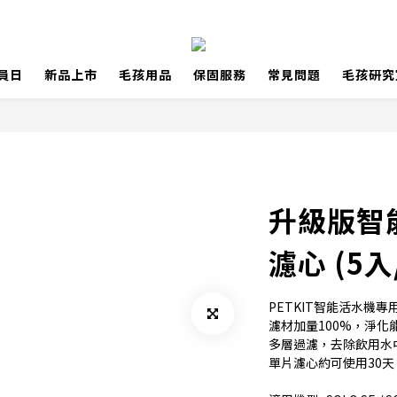
員日
新品上市
毛孩用品
保固服務
常見問題
毛孩研究
升級版智
濾心 (5
PETKIT智能活水機專
濾材加量100%，淨化
多層過濾，去除飲用水
單片濾心約可使用30