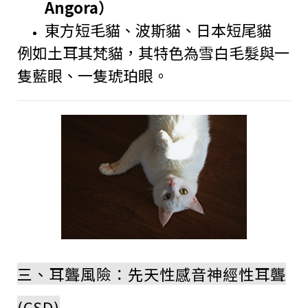
Angora）
東方短毛貓、波斯貓、日本短尾貓
例如土耳其梵貓，其特色為雪白毛髮與一
隻藍眼、一隻琥珀眼。
三、耳聾風險：先天性感音神經性耳聾
(CSD)