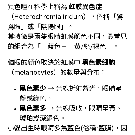
異色瞳在科學上稱為
虹膜異色症
（Heterochromia iridum），俗稱「鴛
鴦眼」或「陰陽眼」。
其特徵是兩隻眼睛虹膜顏色不同，最常見
的組合為「一藍色 + 一黃/綠/褐色」。
貓眼的顏色取決於虹膜中
黑色素細胞
（melanocytes）的數量與分布：
黑色素少
→ 光線折射藍光，眼睛呈
藍或綠色。
黑色素多
→ 光線吸收，眼睛呈黃、
琥珀或深銅色。
小貓出生時眼睛多為藍色(俗稱:藍膜)，因