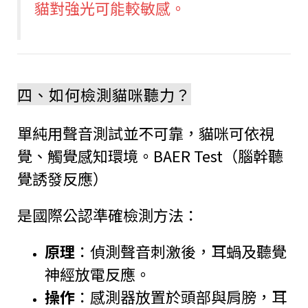
貓對強光可能較敏感。
四、如何檢測貓咪聽力？
單純用聲音測試並不可靠，貓咪可依視
覺、觸覺感知環境。BAER Test（腦幹聽
覺誘發反應）
是國際公認準確檢測方法：
原理
：偵測聲音刺激後，耳蝸及聽覺
神經放電反應。
操作
：感測器放置於頭部與肩膀，耳