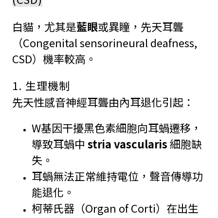
白貓，尤其是
藍眼
或異瞳，先天耳聾
（Congenital sensorineural deafness,
CSD）機率較高。
1. 生理機制
先天性感音神經耳聾由內耳退化引起：
W基因干擾黑色素細胞向耳蝸遷移，
導致耳蝸中
stria vascularis
細胞缺
失。
耳蝸無法正常維持電位，聲音傳導功
能退化。
柯蒂氏器（Organ of Corti）在出生