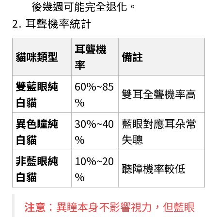
後幾週可能完全退化。
2. 耳聾機率統計
耳聾機
貓咪類型
備註
率
雙藍眼純
60%~85
雙耳全聾機率高
白貓
%
異色瞳純
30%~40
藍眼對應耳朵常
白貓
%
失聰
非藍眼純
10%~20
聽障機率較低
白貓
%
注意
：異瞳本身不影響視力，但藍眼