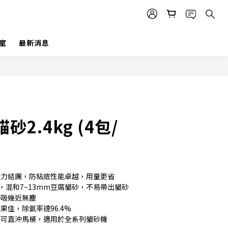
室
最新消息
2.4kg (4包/
強力結團，防粘底性能卓越，用量更省
粒，混和7~13mm豆腐貓砂，不易帶出貓砂
呼吸幾近無塵
果佳，除氨率達96.4%
，可直沖馬桶，適用於全系列貓砂機