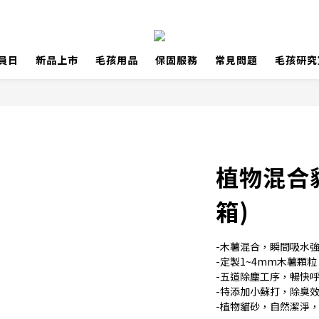
員日
新品上市
毛孩用品
保固服務
常見問題
毛孩研究
植物混合貓砂
箱)
-木薯混合，瞬間吸水
-定製1~4mm木薯顆
-五道除塵工序，暢快
-特添加小蘇打，除臭效
-植物貓砂，自然潔淨