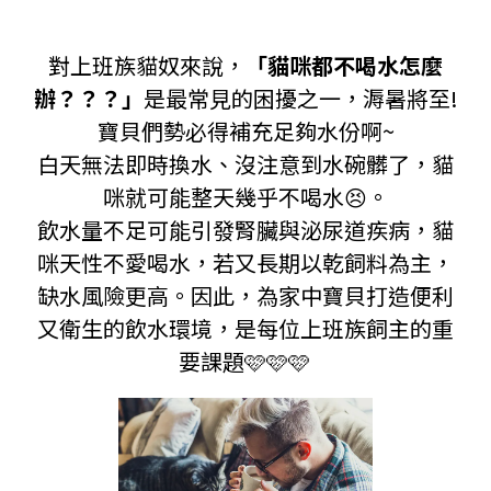
對上班族貓奴來說，
「貓咪都不喝水怎麼
辦？？？」
是最常見的困擾之一，溽暑將至!
寶貝們勢必得補充足夠水份啊~
白天無法即時換水、沒注意到水碗髒了，貓
咪就可能整天幾乎不喝水
😣
。
飲水量不足可能引發腎臟與泌尿道疾病，貓
咪天性不愛喝水，若又長期以乾飼料為主，
缺水風險更高。因此，為家中寶貝打造便利
又衛生的飲水環境，是每位上班族飼主的重
要課題🩷🩷🩷