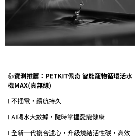
👍
實測推薦：
PETKIT
佩奇 智能寵物循環活水
機
MAX(
真無線
)
不插電，續航持久
l
AI
喝水大數據，隨時掌握愛寵健康
l
全新一代複合濾心，升級燒結活性碳，高效
l