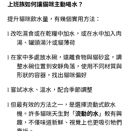
上班族如何讓貓咪主動喝水？
提升貓咪飲水量，有幾個實用方法：
改吃濕食或在乾糧中加水，或在水中加入肉
l
湯、罐頭湯汁或貓薄荷
在家中多處放水碗，遠離食物與貓砂盆，調
l
整水碗位置到安靜角落，使用不同材質與
形狀的容器，找出貓咪偏好
嘗試冰水、溫水，配合季節調整
l
但最有效的方法之一，是選擇流動式飲水
l
機。許多貓咪天生對「
流動的水
」較有興
趣，不僅味道新鮮、視覺上也更吸引牠們
靠近。