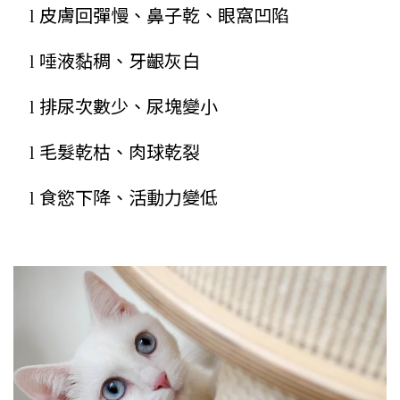
皮膚回彈慢、鼻子乾、眼窩凹陷
l
唾液黏稠、牙齦灰白
l
排尿次數少、尿塊變小
l
毛髮乾枯、肉球乾裂
l
食慾下降、活動力變低
l