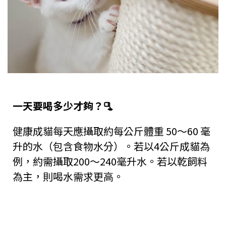
一天要喝多少才夠？🫗
健康成貓每天應攝取約每公斤體重
50
～
60
毫
升的水（包含食物水分）。若以
4
公斤成貓為
例，約需攝取
200
～
240
毫升水。若以乾飼料
為主，則喝水需求更高。