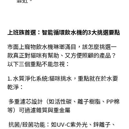
上班族首選：智能循環飲水機的
3
大挑選要點
市面上寵物飲水機琳瑯滿目，該怎麼挑選一
款真正對貓咪有幫助、又方便照顧的產品？
以下三個重點不能忽視：
1.
水質淨化系統
:
貓咪挑水，重點就在於水要
乾淨：
多重濾芯設計（如活性碳、離子樹脂、
PP
棉
等）可過濾雜質與重金屬
抗菌
/
殺菌功能：如
UV-C
紫外光、鋅離子、