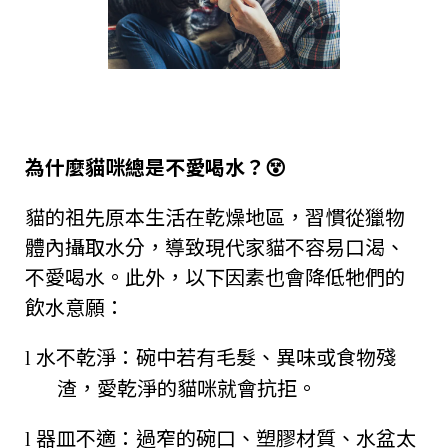
為什麼貓咪總是不愛喝水？😵
貓的祖先原本生活在乾燥地區，習慣從獵物
體內攝取水分，導致現代家貓不容易口渴、
不愛喝水。此外，以下因素也會降低牠們的
飲水意願：
水不乾淨：碗中若有毛髮、異味或食物殘
l
渣，愛乾淨的貓咪就會抗拒。
器皿不適：過窄的碗口、塑膠材質、水盆太
l