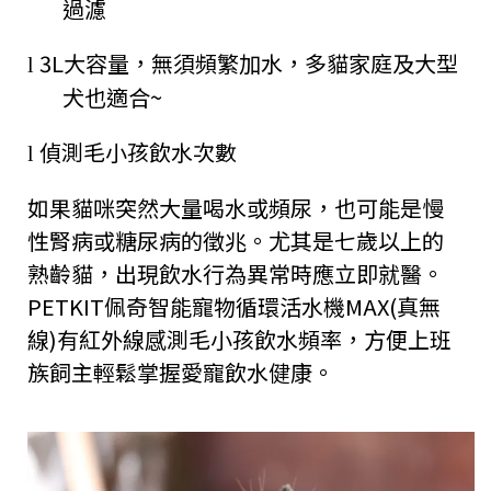
過濾
3L
大容量，無須頻繁加水，多貓家庭及大型
l
犬也適合
~
偵測毛小孩飲水次數
l
如果貓咪突然大量喝水或頻尿，也可能是慢
性腎病或糖尿病的徵兆。尤其是七歲以上的
熟齡貓，出現飲水行為異常時應立即就醫。
PETKIT
佩奇智能寵物循環活水機
MAX(
真無
線
)
有紅外線感測毛小孩飲水頻率，方便上班
族飼主輕鬆掌握愛寵飲水健康。